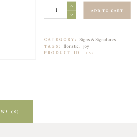
Wedding
Lighted
ADD TO CART
Signs
quantity
Signs & Signatures
CATEGORY:
floristic
joy
TAGS:
,
PRODUCT ID:
132
EWS (0)